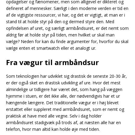
opdagelser og fænomener, men som alligevel er dikteret og
defineret af mennesker. Særligt i den moderne verden er tid en
af de vigtigste ressourcer, vi har, og det er vigtigt, at man er i
stand til at holde styr på den og dermed styre den. Med
opfindelsen af uret, og særligt armbåndsuret, er det nemt som
aldrig før at holde styr på tiden, men hvilket ur skal man
vælge? Neden for kan du finde argumenter for, hvorfor du skal
vælge enten et smartwatch eller et analogt ur.
Fra vægur til armbåndsur
Som teknologien har udviklet sig drastisk de seneste 20-30 år,
er der også sket en drastisk udvikling af ure. Hvor det mest
almindelige ur tidligere har været det, som hang på væggen
hjemme i stuen, er det ikke alle, der nødvendigvis har et ur
hængende længere. Det traditionelle vægur er i høj blevet
erstattet eller suppleret med armbåndsuret, som er nemt og
praktisk at have med alle vegne. Selv i dag holder
armbåndsuret stadigvæk på trods af, at næsten alle har en
telefon, hvor man altid kan holde øje med tiden.