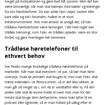
meget på motivationen og gøre livet lidt sjovere. Men det kan
være besværligt, når man skal kæmpe med kabler og ledninger
fra ens høretelefoner. De kan sidde fast i tøjet, tasken eller
bare vikle sig ind i hinanden, hvilket er et stort
irritationsmoment. Hvis man ønsker at undgå det, så kan
trådløse høretelefoner være løsningen. I det hele taget kan
trådløs teknologi, som f.eks. en trådløs oplader, være en stor
fordel, og gøre hverdagen lidt nemmere.
Trådløse høretelefoner til
ethvert behov
Der findes mange forskellige trådløse høretelefoner på
markedet. Når man skal investere i et par, så bør man først
overveje, hvad de primært skal bruges til. Hvis man f.eks. skal
træne indendørs i et fitnesscenter, så er det ikke sikkert, at
man går så meget op i, om de er vandtætte eller ej. På den
anden side skal de kunne holde til sved. Hvis man for det
meste skal bruge dem derhjemme, mens man lytter til en
podcast eller lignende, så er man måske på udkig efter et