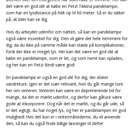
det være en god idé at købe en Petzl Tikkina pandelampe,
som har en lysdistance på helt op til 60 meter. Så er du sikker
på, at biler kan se dig.
Hvis du arbejder udenfor om natten, så kan en pandelampe
også være essentiel for dig. Den vil gøre det hele nemmere for
dig, da du ikke på samme måde kan støde på komplikationer,
fordi der ikke er meget lys. Her kan det være en god idé at
købe en pandelampe, som er let, og som nemt kan oplades,
og her kan en Petzi Bindi være god!
En pandelampe er også en god idé for dig, der elsker
vandreture. Igen er det især relevant, hvis du går mange ture
her om vinteren. Vinteren kan være en deprimerende tid for
mange, da det er mørkt udenfor, og derfor kan gåture være
gode at inkorporere. Dog når det er mørkt, og du går ude, så
er det vigtigt, du har noget lys, og her er pandelampen en god
mulighed! Hvis det kun er i vintermånederne, du vil anvende
den, så kan du også finde billige løsninger til dette!