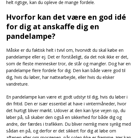
helt rigtige, kan du opleve de mange fordele.
Hvorfor kan det være en god idé
for dig at anskaffe dig en
pandelampe?
Måske er du faktisk helt i tvivl om, hvorvidt du skal købe en
pandelampe eller ej. Det er forståeligt, da det nok ikke er det,
som de fleste mennesker tror, de står og mangler. Dog har en
pandelampe flere fordele for dig. Den kan både være god til
dig, hvis du løber, har nattearbejde, eller hvis du elsker
vandreture.
En pandelampe kan være et godt udstyr til dig, hvis du løber i
din fritid. Den er især essentiel at have i vintermåneder, hvor
det hurtigt bliver mørkt. Udover at den kan lyse vejen op, du
løber på, så skaber den også en sikkerhed for både dig og
andre, der færdes i trafikken. Du bliver nemlig mere synlig med
sådan en på, og derfor er det sikkert for dig at løbe om
aftenen eller om morgenen, når solen ikke er fremme. Her kan