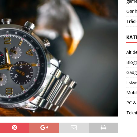
game
Gør 
Trådl
KAT
Alt d
Blog
Gadg
I sky
Mobi
PC &
Tekni