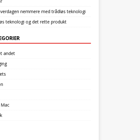
r
hverdagen nemmere med trådløs teknologi
øs teknologi og det rette produkt
EGORIER
et andet
ging
ets
en
l
 Mac
k