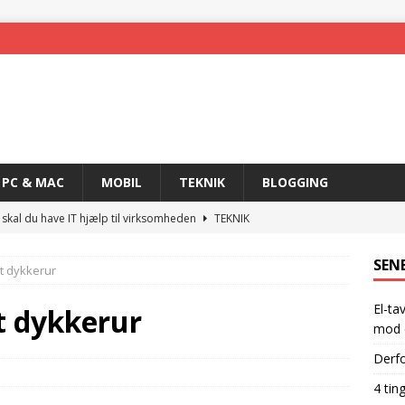
PC & MAC
MOBIL
TEKNIK
BLOGGING
 skal du have IT hjælp til virksomheden
TEKNIK
skal have for at blive en rigtig gamer
GADGETS
SEN
t dykkerur
 nemmere med trådløs teknologi
MOBIL
El-ta
ogi og det rette produkt
TEKNIK
t dykkerur
mod e
hpfi-relæer: din ultimative sikkerhed mod elektriske ulykker
Derfo
4 tin