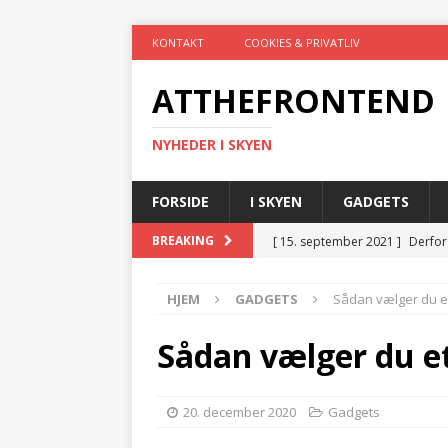
KONTAKT
COOKIES & PRIVATLIV
ATTHEFRONTEND
NYHEDER I SKYEN
FORSIDE
I SKYEN
GADGETS
[ 15. september 2021 ]
Derfor
BREAKING
[ 26. juli 2021 ]
4 ting, som du 
HJEM
GADGETS
Sådan vælger du e
[ 19. juli 2021 ]
Gør hverdagen
[ 19. juli 2021 ]
Trådløs teknol
Sådan vælger du e
[ 3. marts 2025 ]
El-tavler og 
TEKNIK
20. december 2020
Gadgets