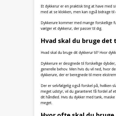
Et dykkerur er en praktisk ting at have med s
med at se klokken, men kan også bidrage til 
Dykkerure kommer med mange forskellige fu
vælger et dykkerur, der passer til dig.
Hvad skal du bruge det t
Hvad skal du bruge dit dykkerur til? Hvor dyk
Dykkerure er designede til forskellige dybder
generelle behov. Men hvis du vil ned, hvor der
dykkerure, der er beregnede til mere ekstre
Der er selvfølgelig også forskel på, hvilken sl
meget udstyr, vil du garanteret få fordel af 
dit håndled. Hvis du dykker med tank, maske o
meget.
Hvor ofte skal du bruge