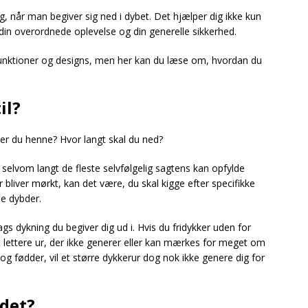
ig, når man begiver sig ned i dybet. Det hjælper dig ikke kun
din overordnede oplevelse og din generelle sikkerhed.
nktioner og designs, men her kan du læse om, hvordan du
il?
ker du henne? Hvor langt skal du ned?
, selvom langt de fleste selvfølgelig sagtens kan opfylde
 bliver mørkt, kan det være, du skal kigge efter specifikke
me dybder.
ags dykning du begiver dig ud i. Hvis du fridykker uden for
et lettere ur, der ikke generer eller kan mærkes for meget om
g fødder, vil et større dykkerur dog nok ikke genere dig for
 det?