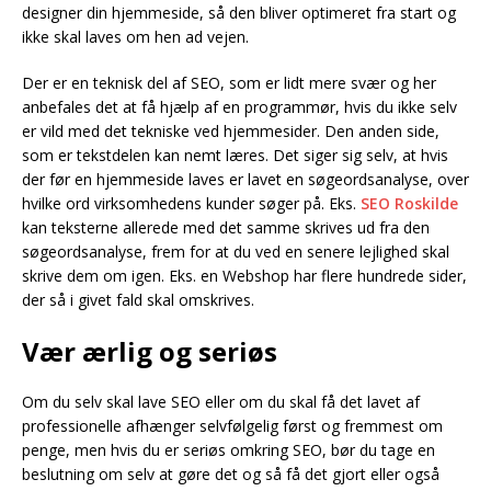
designer din hjemmeside, så den bliver optimeret fra start og
ikke skal laves om hen ad vejen.
Der er en teknisk del af SEO, som er lidt mere svær og her
anbefales det at få hjælp af en programmør, hvis du ikke selv
er vild med det tekniske ved hjemmesider. Den anden side,
som er tekstdelen kan nemt læres. Det siger sig selv, at hvis
der før en hjemmeside laves er lavet en søgeordsanalyse, over
hvilke ord virksomhedens kunder søger på. Eks.
SEO Roskilde
kan teksterne allerede med det samme skrives ud fra den
søgeordsanalyse, frem for at du ved en senere lejlighed skal
skrive dem om igen. Eks. en Webshop har flere hundrede sider,
der så i givet fald skal omskrives.
Vær ærlig og seriøs
Om du selv skal lave SEO eller om du skal få det lavet af
professionelle afhænger selvfølgelig først og fremmest om
penge, men hvis du er seriøs omkring SEO, bør du tage en
beslutning om selv at gøre det og så få det gjort eller også