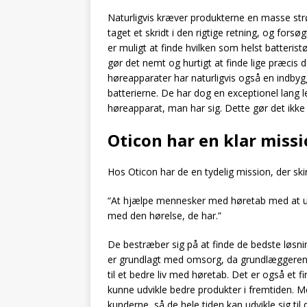
Naturligvis kræver produkterne en masse str
taget et skridt i den rigtige retning, og fors
er muligt at finde hvilken som helst batterist
gør det nemt og hurtigt at finde lige præcis 
høreapparater har naturligvis også en indbygget 
batterierne. De har dog en exceptionel lang le
høreapparat, man har sig. Dette gør det ikke mi
Oticon har en klar miss
Hos Oticon har de en tydelig mission, der ski
“At hjælpe mennesker med høretab med at udn
med den hørelse, de har.”
De bestræber sig på at finde de bedste løsn
er grundlagt med omsorg, da grundlæggeren
til et bedre liv med høretab. Det er også et f
kunne udvikle bedre produkter i fremtiden. Me
kunderne, så de hele tiden kan udvikle sig ti