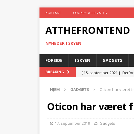
KONTAKT
COOKIES & PRIVATLIV
ATTHEFRONTEND
NYHEDER I SKYEN
FORSIDE
I SKYEN
GADGETS
[ 15. september 2021 ]
Derfor
BREAKING
[ 26. juli 2021 ]
4 ting, som du 
HJEM
GADGETS
Oticon har været f
[ 19. juli 2021 ]
Gør hverdagen
[ 19. juli 2021 ]
Trådløs teknol
Oticon har været f
[ 3. marts 2025 ]
El-tavler og 
TEKNIK
17. september 2019
Gadgets