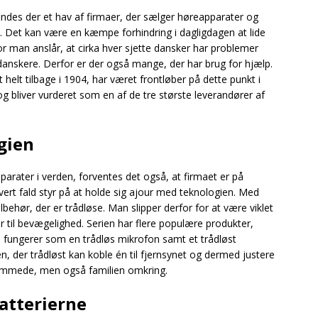
indes der et hav af firmaer, der sælger høreapparater og
re. Det kan være en kæmpe forhindring i dagligdagen at lide
or man anslår, at cirka hver sjette dansker har problemer
danskere. Derfor er der også mange, der har brug for hjælp.
 helt tilbage i 1904, har været frontløber på dette punkt i
g bliver vurderet som en af de tre største leverandører af
gien
arater i verden, forventes det også, at firmaet er på
vert fald styr på at holde sig ajour med teknologien. Med
ilbehør, der er trådløse. Man slipper derfor for at være viklet
er til bevægelighed. Serien har flere populære produkter,
e fungerer som en trådløs mikrofon samt et trådløst
 der trådløst kan koble én til fjernsynet og dermed justere
æmmede, men også familien omkring.
atterierne