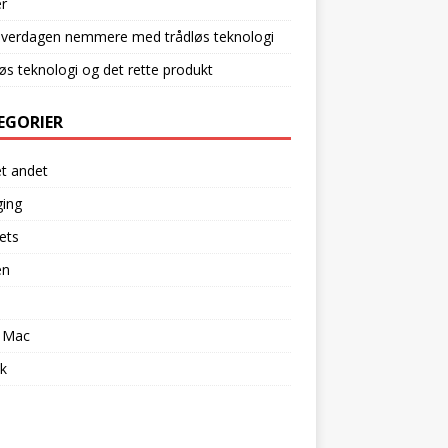
r
hverdagen nemmere med trådløs teknologi
øs teknologi og det rette produkt
EGORIER
et andet
ging
ets
en
l
 Mac
k