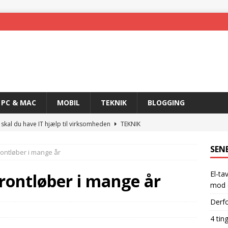
PC & MAC
MOBIL
TEKNIK
BLOGGING
 skal du have IT hjælp til virksomheden
TEKNIK
skal have for at blive en rigtig gamer
GADGETS
SEN
rontløber i mange år
 nemmere med trådløs teknologi
MOBIL
El-ta
ogi og det rette produkt
TEKNIK
rontløber i mange år
mod e
hpfi-relæer: din ultimative sikkerhed mod elektriske ulykker
Derfo
4 tin