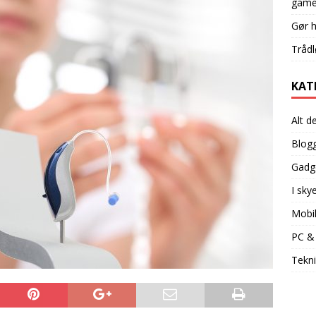
game
Gør 
Trådl
KAT
Alt d
Blog
Gadg
I sky
Mobi
PC &
Tekni