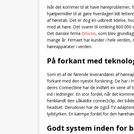
Når det kommer til at have høreproblemer, f
hjælpemidler til at gøre hverdagen lidt lette
af høretab. Det er dog en udbredt lidelse, hv
med at høre. Det svarer til omkring 800.000 
Det danske firma
Oticon
, som blev grundlagt
mange år. Firmaet har kunder i hele verden, o
høreapparater i verden.
På forkant med teknolo
Som et af de førende leverandører af høreapp
forkant med den nyeste forskning. De har i h
deres Connectline har de indført en serie af t
ind i ledninger. En stor fordel, når det komm
heriblandt den såkaldte connectclip, der båd
headset. Derudover har de også TV-adapteren,
lydstyrken. En kæmpe fordel for den høreh
Godt system inden for b