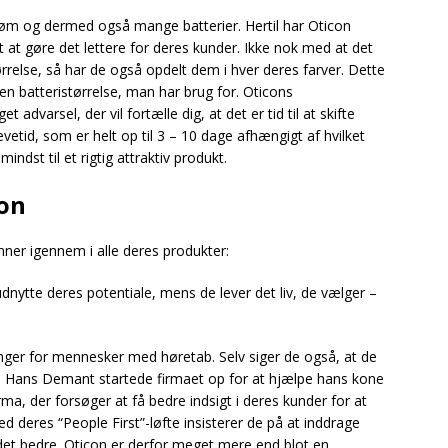
øm og dermed også mange batterier. Hertil har Oticon
øgt at gøre det lettere for deres kunder. Ikke nok med at det
ørrelse, så har de også opdelt dem i hver deres farver. Dette
den batteristørrelse, man har brug for. Oticons
advarsel, der vil fortælle dig, at det er tid til at skifte
vetid, som er helt op til 3 – 10 dage afhængigt af hvilket
ndst til et rigtig attraktiv produkt.
ion
nner igennem i alle deres produkter:
ytte deres potentiale, mens de lever det liv, de vælger –
inger for mennesker med høretab. Selv siger de også, at de
 Hans Demant startede firmaet op for at hjælpe hans kone
irma, der forsøger at få bedre indsigt i deres kunder for at
d deres “People First”-løfte insisterer de på at inddrage
l det bedre. Oticon er derfor meget mere end blot en