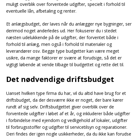
muligt overblik over forventede udgifter, specielt i forhold til
eventuelle lån, afbetaling og renter.
Et anlægsbudget, der laves når du anlægger nye bygninger, ser
derimod noget anderledes ud. Her fokuserer du i stedet
næsten udelukkende på de udgifter, der forventet både i
forhold til anlæg, men også i forhold til materialer og
leverandører osv. Begge type budgetter kan være meget
usikre, da mange faktorer er svære at forudsige, så det er
vigtigt løbende at vende tilbage til budgettet og rette det til.
Det nødvendige driftsbudget
Uanset hvilken type firma du har, vil du altid have brug for et
driftsbudget, da der desværre ikke er noget, der bare kører
rundt af sig selv. Driftsbudgettet giver overblik over de
forventede udgifter i løbet af et år, og inkluderer både udgifter
i forbindelse med ejendom og vedligehold af lokaler, udgifter
til forbrugsstoffer og udgifter til servicetilsyn og reparationer.
Deri findes der igen nogle usikkerheder, da du ikke kan forudse