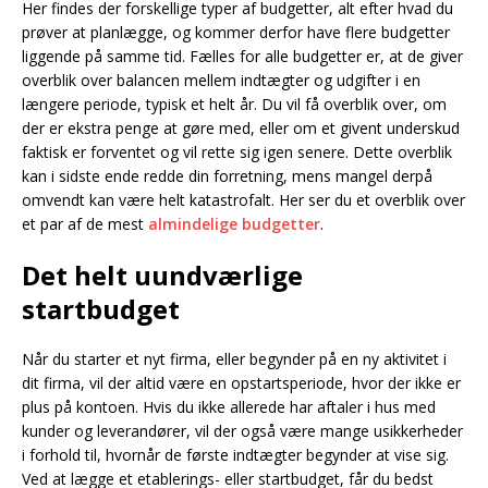
Her findes der forskellige typer af budgetter, alt efter hvad du
prøver at planlægge, og kommer derfor have flere budgetter
liggende på samme tid. Fælles for alle budgetter er, at de giver
overblik over balancen mellem indtægter og udgifter i en
længere periode, typisk et helt år. Du vil få overblik over, om
der er ekstra penge at gøre med, eller om et givent underskud
faktisk er forventet og vil rette sig igen senere. Dette overblik
kan i sidste ende redde din forretning, mens mangel derpå
omvendt kan være helt katastrofalt. Her ser du et overblik over
et par af de mest
almindelige budgetter
.
Det helt uundværlige
startbudget
Når du starter et nyt firma, eller begynder på en ny aktivitet i
dit firma, vil der altid være en opstartsperiode, hvor der ikke er
plus på kontoen. Hvis du ikke allerede har aftaler i hus med
kunder og leverandører, vil der også være mange usikkerheder
i forhold til, hvornår de første indtægter begynder at vise sig.
Ved at lægge et etablerings- eller startbudget, får du bedst