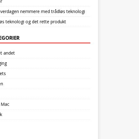
r
hverdagen nemmere med trådløs teknologi
øs teknologi og det rette produkt
EGORIER
et andet
ging
ets
en
l
 Mac
k