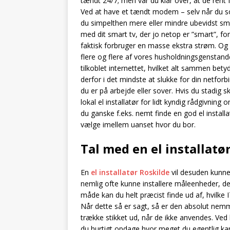
tændt 24/7; men var du klar over, at de rent f
Ved at have et tændt modem – selv når du so
du simpelthen mere eller mindre ubevidst smi
med dit smart tv, der jo netop er ”smart”, ford
faktisk forbruger en masse ekstra strøm. Og d
flere og flere af vores husholdningsgensta
tilkoblet internettet, hvilket alt sammen be
derfor i det mindste at slukke for din netforb
du er på arbejde eller sover. Hvis du stadig sk
lokal el installatør for lidt kyndig rådgivnin
du ganske f.eks. nemt finde en god el installa
vælge imellem uanset hvor du bor.
Tal med en el installat
En
el installatør Roskilde
vil desuden kunne 
nemlig ofte kunne installere måleenheder, d
måde kan du helt præcist finde ud af, hvilke I
Når dette så er sagt, så er den absolut nem
trække stikket ud, når de ikke anvendes. Ved bl
du hurtigt opdage hvor meget du egentlig ka