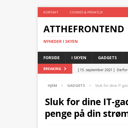
KONTAKT
COOKIES & PRIVATLIV
ATTHEFRONTEND
NYHEDER I SKYEN
FORSIDE
I SKYEN
GADGETS
[ 15. september 2021 ]
Derfor
BREAKING
[ 26. juli 2021 ]
4 ting, som du 
HJEM
GADGETS
Sluk for dine IT-ga
[ 19. juli 2021 ]
Gør hverdagen
[ 19. juli 2021 ]
Trådløs teknol
Sluk for dine IT-ga
[ 3. marts 2025 ]
El-tavler og 
penge på din strø
TEKNIK