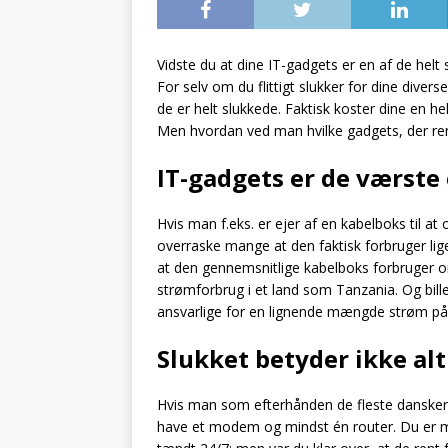
Vidste du at dine IT-gadgets er en af de helt
For selv om du flittigt slukker for dine diver
de er helt slukkede. Faktisk koster dine en hel
Men hvordan ved man hvilke gadgets, der rent
IT-gadgets er de værste
Hvis man f.eks. er ejer af en kabelboks til at
overraske mange at den faktisk forbruger li
at den gennemsnitlige kabelboks forbruger
strømforbrug i et land som Tanzania. Og bil
ansvarlige for en lignende mængde strøm på 
Slukket betyder ikke alt
Hvis man som efterhånden de fleste danskere 
have et modem og mindst én router. Du er må