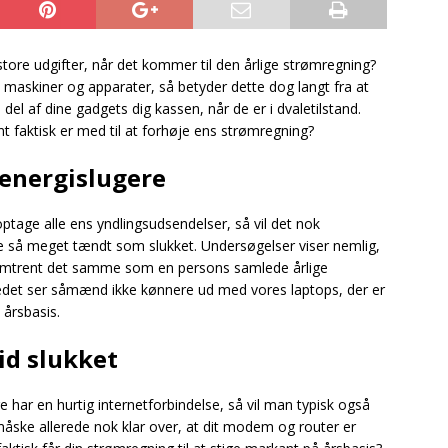
 store udgifter, når det kommer til den årlige strømregning?
se maskiner og apparater, så betyder dette dog langt fra at
 del af dine gadgets dig kassen, når de er i dvaletilstand.
 faktisk er med til at forhøje ens strømregning?
 energislugere
 optage alle ens yndlingsudsendelser, så vil det nok
ge så meget tændt som slukket. Undersøgelser viser nemlig,
 omtrent det samme som en persons samlede årlige
ledet ser såmænd ikke kønnere ud med vores laptops, der er
årsbasis.
id slukket
har en hurtig internetforbindelse, så vil man typisk også
ske allerede nok klar over, at dit modem og router er