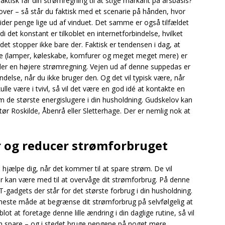
aktisk får din strømregning til at stige markant på årsbasis?
ver – så står du faktisk med et scenarie på hånden, hvor
der penge lige ud af vinduet. Det samme er også tilfældet
i det konstant er tilkoblet en internetforbindelse, hvilket
et stopper ikke bare der. Faktisk er tendensen i dag, at
nde (lamper, køleskabe, komfurer og meget meget mere) er
tyder en højere strømregning. Vejen ud af denne suppedas er
indelse, når du ikke bruger den. Og det vil typisk være, når
ulle være i tvivl, så vil det være en god idé at kontakte en
g om de største energislugere i din husholdning. Gudskelov kan
tør Roskilde, Åbenrå eller Sletterhage. Der er nemlig nok at
ør og reducer strømforbruget
hjælpe dig, når det kommer til at spare strøm. De vil
er kan være med til at overvåge dit strømforbrug. På denne
T-gadgets der står for det største forbrug i din husholdning.
meste måde at begrænse dit strømforbrug på selvfølgelig at
ot at foretage denne lille ændring i din daglige rutine, så vil
n spare – og i stedet bruge pengene på noget mere