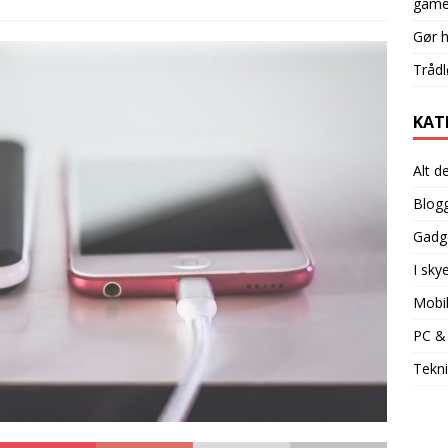
game
Gør 
Trådl
KAT
Alt d
Blog
Gadg
I sky
Mobi
PC &
Tekni