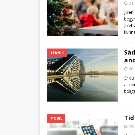
21.
Julen
begyn
Julet
kunne
Såd
TEKNIK
and
20.
Er du
at de
bolig
Tid
MOBIL
14.