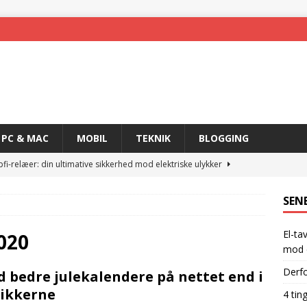
PC & MAC
MOBIL
TEKNIK
BLOGGING
 skal du have IT hjælp til virksomheden
TEKNIK
skal have for at blive en rigtig gamer
GADGETS
SEN
 nemmere med trådløs teknologi
MOBIL
El-ta
ogi og det rette produkt
TEKNIK
020
mod e
hpfi-relæer: din ultimative sikkerhed mod elektriske ulykker
Derfo
d bedre julekalendere på nettet end i
ikkerne
4 tin