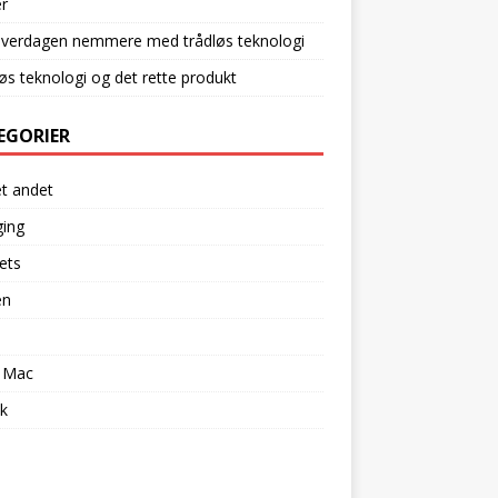
r
hverdagen nemmere med trådløs teknologi
øs teknologi og det rette produkt
EGORIER
et andet
ging
ets
en
l
 Mac
k