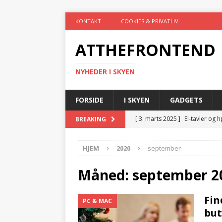
KONTAKT
COOKIES & PRIVATLIV
ATTHEFRONTEND
NYHEDER I SKYEN
FORSIDE
I SKYEN
GADGETS
[ 15. september 2021 ]
Derfor
BREAKING
[ 26. juli 2021 ]
4 ting, som du 
HJEM
2020
september
[ 19. juli 2021 ]
Gør hverdagen
[ 19. juli 2021 ]
Trådløs teknol
Måned:
september 2
[ 3. marts 2025 ]
El-tavler og 
Fin
PC & MAC
TEKNIK
but