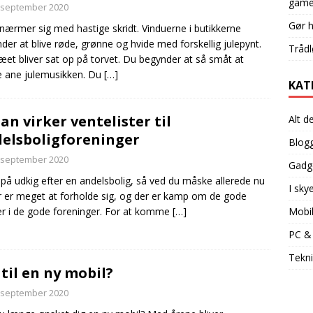
game
 september 2020
Gør 
 nærmer sig med hastige skridt. Vinduerne i butikkerne
der at blive røde, grønne og hvide med forskellig julepynt.
Trådl
ræet bliver sat op på torvet. Du begynder at så småt at
 ane julemusikken. Du
[…]
KAT
an virker ventelister til
Alt d
elsboligforeninger
Blog
 september 2020
Gadg
 på udkig efter en andelsbolig, så ved du måske allerede nu
I sky
r er meget at forholde sig, og der er kamp om de gode
er i de gode foreninger. For at komme
[…]
Mobi
PC &
Tekni
 til en ny mobil?
 september 2020