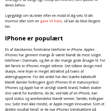
deres behov.
Ligegyldigt om du leder efter en mobil til dig selv, til din
mormor eller som en
gave til ham
, så kan du blive klogere
her.
IPhone er populært
En af danskernes foretrukne telefoner er iPhone. Apples
iPhones har gennem mange år været blandt de mest solgte
telefoner i Danmark, og det er der mange gode årsager til. For
det første er iPhones meget stilrene. Det tidløse design med
skarpe, rene linjer er meget attraktivt på tværs af
aldersgrupperne. For det andet har den stærke købekraft
blandt danske forbrugere gjort iPhones til et statussymbol.
IPhones og Apple har et utroligt stærkt brand, hvilket skaber
stor værdi for kunderne, da de, ved køb af en iPhone, kan
opnå status og anerkendelse blandt venner, familie, kollegaer
osv. Sidst men ikke mindst, er Apple meget innovative. Som et
direkte resultat heraf, er de nye iPhones trendsættere på