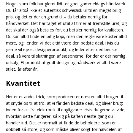
Noget som folk har glemt lidt, er godt gammeldags håndværk.
Du får altså ikke et autentisk schweizisk ur til en meget billig
pris, og det er der en grund til – du betaler nemlig for
håndværket. Det har taget et utal af timer at fremstille uret, og
det skal der også betales for, du betaler nemlig for kvaliteten.
Du kan altid finde en billig kopi, men den ægte vare koster altid
mere, og i enden vil det altid være den bedste deal. Hvis du
gerne vil eje et designerprodukt, og leder efter den bedste
deal, så vent til slutningen af sæsonerne, for der er der nemlig
udsalg. Et produkt af godt design og håndværk vil altid være
stilet, år efter år.
Kvantitet
Her er et andet trick, som producenter næsten altid bruger til
at snyde os til at tro, at vi får den bedste deal, og bliver brugt
inden for alt fra elektronik til dagligvarer. Hvis du gerne vil vide,
hvordan dette fungerer, så kig på kaffen næste gang du
handler ind. Det er normalt at finde de beholdere, som er
dobbelt så store, og som måske bliver solgt for halvdelen af