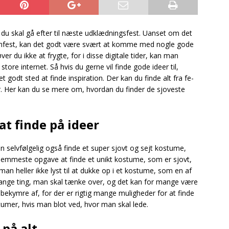
g du skal gå efter til næste udklædningsfest. Uanset om det
weenfest, kan det godt være svært at komme med nogle gode
ver du ikke at frygte, for i disse digitale tider, kan man
store internet. Så hvis du gerne vil finde gode ideer til,
t godt sted at finde inspiration. Der kan du finde alt fra fe-
 Her kan du se mere om, hvordan du finder de sjoveste
 at finde på ideer
n selvfølgelig også finde et super sjovt og sejt kostume,
nemmeste opgave at finde et unikt kostume, som er sjovt,
man heller ikke lyst til at dukke op i et kostume, som en af
mange ting, man skal tænke over, og det kan for mange være
g bekymre af, for der er rigtig mange muligheder for at finde
stumer, hvis man blot ved, hvor man skal lede.
 på alt