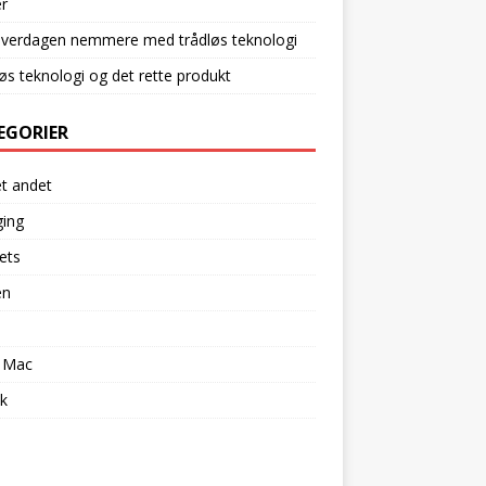
r
hverdagen nemmere med trådløs teknologi
øs teknologi og det rette produkt
EGORIER
et andet
ging
ets
en
l
 Mac
k