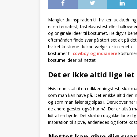
Mangler du inspiration til, hvilken udklædnin
er en temafest, fastelavnsfest eller hallo
og originale ideer til kostumet. Heldigvis behø
efterhånden finde svar på stort set alt på det 
hvilket kostume du kan vælge, er internettet e
kostumer til
cowboy og indianere
kostumer.
kostume ideer på nettet.
Det er ikke altid lige let
Hvis man skal til en udklædningsfest, skal ma
som man kan have på. Det er ikke altid den 
og som man føler sig tilpas i. Derudover har 
de andre gæster også har på. Der er altså 
lidt af en byrde. Det skal du dog ikke lade di
inspiration til sjove, anderledes og flotte ko
Nettet kan give dig svar