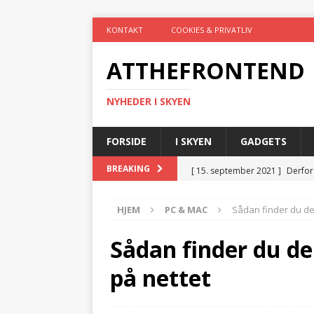
KONTAKT
COOKIES & PRIVATLIV
ATTHEFRONTEND
NYHEDER I SKYEN
FORSIDE
I SKYEN
GADGETS
[ 15. september 2021 ]
Derfor
BREAKING
[ 26. juli 2021 ]
4 ting, som du 
HJEM
PC & MAC
Sådan finder du de
[ 19. juli 2021 ]
Gør hverdagen
[ 19. juli 2021 ]
Trådløs teknol
Sådan finder du de
[ 3. marts 2025 ]
El-tavler og 
på nettet
TEKNIK