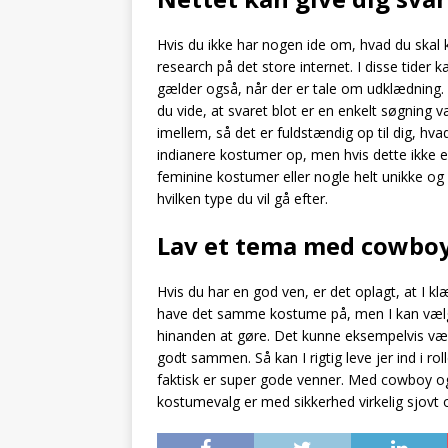
Hvis du ikke har nogen ide om, hvad du skal k
research på det store internet. I disse tider k
gælder også, når der er tale om udklædning. S
du vide, at svaret blot er en enkelt søgning 
imellem, så det er fuldstændig op til dig, h
indianere kostumer op, men hvis dette ikke e
feminine kostumer eller nogle helt unikke og 
hvilken type du vil gå efter.
Lav et tema med cowboy
Hvis du har en god ven, er det oplagt, at I k
have det samme kostume på, men I kan væl
hinanden at gøre. Det kunne eksempelvis væ
godt sammen. Så kan I rigtig leve jer ind i ro
faktisk er super gode venner. Med cowboy og 
kostumevalg er med sikkerhed virkelig sjovt o