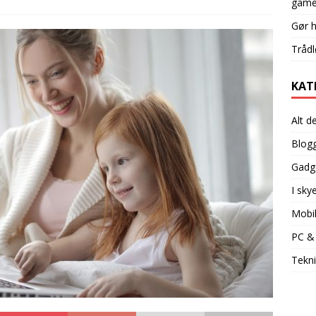
game
Gør 
Trådl
KAT
Alt d
Blog
Gadg
I sky
Mobi
PC &
Tekni