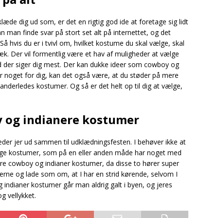
læde dig ud som, er det en rigtig god ide at foretage sig lidt
an man finde svar på stort set alt på internettet, og det
å hvis du er i tvivl om, hvilket kostume du skal vælge, skal
væk. Der vil formentlig være et hav af muligheder at vælge
vad der siger dig mest. Der kan dukke ideer som cowboy og
r noget for dig, kan det også være, at du støder på mere
anderledes kostumer. Og så er det helt op til dig at vælge,
 og indianere kostumer
læder jer ud sammen til udklædningsfesten. I behøver ikke at
ge kostumer, som på en eller anden måde har noget med
re cowboy og indianer kostumer, da disse to hører super
llerne og lade som om, at I har en strid kørende, selvom I
indianer kostumer går man aldrig galt i byen, og jeres
g vellykket.