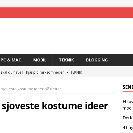
PC & MAC
MOBIL
TEKNIK
BLOGGING
 skal du have IT hjælp til virksomheden
TEKNIK
skal have for at blive en rigtig gamer
GADGETS
SEN
 sjoveste kostume ideer på nettet
 nemmere med trådløs teknologi
MOBIL
El-ta
ogi og det rette produkt
TEKNIK
 sjoveste kostume ideer
mod e
hpfi-relæer: din ultimative sikkerhed mod elektriske ulykker
Derfo
4 tin