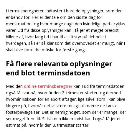
I terminsberegneren indtaster I bare de oplysninger, som der
er behov for. Her er der tale om den sidste dag for
menstruation, og hvor mange dage den kvindelige parts cyklus
varer. Ud fra disse oplysninger kan I få jer et meget præcist
billede af, hvor lang tid I har til at få styr på det hele i
hverdagen, så I er så klar som det overhovedet er muligt, når I
skal blive forældre måske for første gang.
Få flere relevante oplysninger
end blot terminsdatoen
Med den
online terminsberegner
kan I ud fra terminsdatoen
også få svar på, hvornår den 2. trimester starter, og dermed
hvornår risikoen for en abort aftager, lige såvel som I kan blive
klogere på, hvornår det vil være muligt at mærke de første
fosterbevægelser. Det er nemlig noget, som der er mange, der
ser meget frem til. Sidst men ikke mindst kan I også få jer et
estimat på, hvornår den 3. trimester starter.