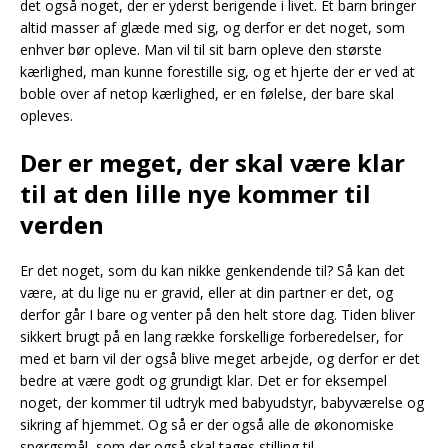
det også noget, der er yderst berigende i livet. Et barn bringer
altid masser af glæde med sig, og derfor er det noget, som
enhver bør opleve. Man vil til sit barn opleve den største
kærlighed, man kunne forestille sig, og et hjerte der er ved at
boble over af netop kærlighed, er en følelse, der bare skal
opleves.
Der er meget, der skal være klar
til at den lille nye kommer til
verden
Er det noget, som du kan nikke genkendende til? Så kan det
være, at du lige nu er gravid, eller at din partner er det, og
derfor går I bare og venter på den helt store dag. Tiden bliver
sikkert brugt på en lang række forskellige forberedelser, for
med et barn vil der også blive meget arbejde, og derfor er det
bedre at være godt og grundigt klar. Det er for eksempel
noget, der kommer til udtryk med babyudstyr, babyværelse og
sikring af hjemmet. Og så er der også alle de økonomiske
spørgsmål, som der også skal tages stilling til.