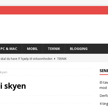
PC & MAC
MOBIL
TEKNIK
BLOGGING
 skal du have IT hjælp til virksomheden
TEKNIK
skal have for at blive en rigtig gamer
GADGETS
SEN
skyen
 nemmere med trådløs teknologi
MOBIL
El-ta
ogi og det rette produkt
TEKNIK
i skyen
mod e
hpfi-relæer: din ultimative sikkerhed mod elektriske ulykker
Derfo
4 tin