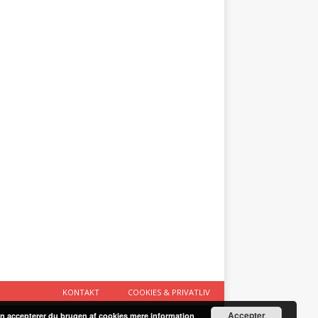
KONTAKT
COOKIES & PRIVATLIV
Accepter
n accepterer du brugen af cookies
mere information