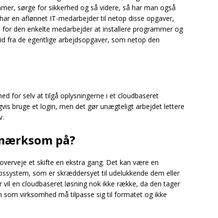
mmer, sørge for sikkerhed og så videre, så har man også
n har en aflønnet IT-medarbejder til netop disse opgaver,
tid for den enkelte medarbejder at installere programmer og
tid fra de egentlige arbejdsopgaver, som netop den
ghed for selv at tilgå oplysningerne i et cloudbaseret
vis bruge et login, men det gør unægteligt arbejdet lettere
v.
pmærksom på?
verveje et skifte en ekstra gang. Det kan være en
bssystem, som er skræddersyet til udelukkende dem eller
vil en cloudbaseret løsning nok ikke række, da den tager
 som virksomhed må tilpasse sig til formatet og ikke