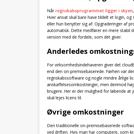
Når
regnskabsprogrammet ligger i skyen
Hver ansat skal bare have tildelt et login, og
eller hun benytter sig af. Opgraderinger af p
automatisk. Dette medfører en mere stabil dr
version med de fordele, som det giver.
Anderledes omkostning
For virksomhedsindehaveren giver det clou
end den on-premisebaserede. Førhen var der 
regnskabssoftware og nogle mindre årlige li
anskaffelsesomkostninger, men derimod høj
brugere. Her er der mulighed for løbende at
skal lejes licens til.
Øvrige omkostninger
Den traditionelle on-premisebaserede softwa
ved driften. Hvis man har computere, som kræve