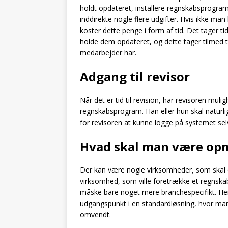
holdt opdateret, installere regnskabsprogra
inddirekte nogle flere udgifter. Hvis ikke ma
koster dette penge i form af tid. Det tager 
holde dem opdateret, og dette tager tilmed 
medarbejder har.
Adgang til revisor
Når det er tid til revision, har revisoren muli
regnskabsprogram. Han eller hun skal naturlig
for revisoren at kunne logge på systemet sel
Hvad skal man være o
Der kan være nogle virksomheder, som skal o
virksomhed, som ville foretrække et regnska
måske bare noget mere branchespecifikt. Her 
udgangspunkt i en standardløsning, hvor man
omvendt.