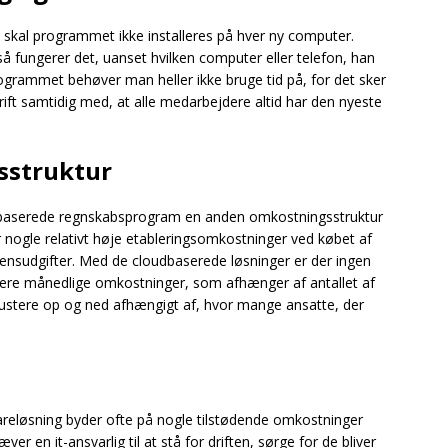
, skal programmet ikke installeres på hver ny computer.
 så fungerer det, uanset hvilken computer eller telefon, han
rogrammet behøver man heller ikke bruge tid på, for det sker
ift samtidig med, at alle medarbejdere altid har den nyeste
sstruktur
dbaserede regnskabsprogram en anden omkostningsstruktur
nogle relativt høje etableringsomkostninger ved købet af
censudgifter. Med de cloudbaserede løsninger er der ingen
ere månedlige omkostninger, som afhænger af antallet af
 justere op og ned afhængigt af, hvor mange ansatte, der
reløsning byder ofte på nogle tilstødende omkostninger
r en it-ansvarlig til at stå for driften, sørge for de bliver