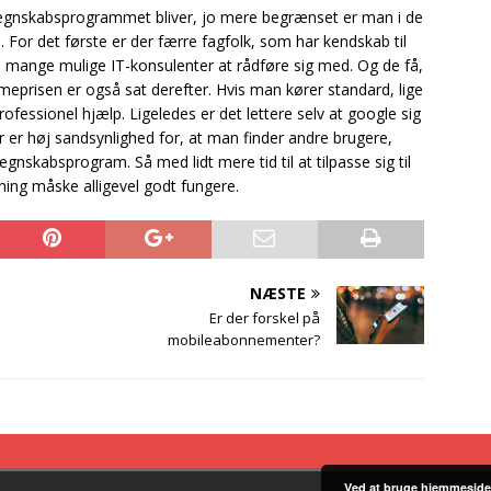
t regnskabsprogrammet bliver, jo mere begrænset er man i de
. For det første er der færre fagfolk, som har kendskab til
å mange mulige IT-konsulenter at rådføre sig med. Og de få,
imeprisen er også sat derefter. Hvis man kører standard, lige
ofessionel hjælp. Ligeledes er det lettere selv at google sig
r er høj sandsynlighed for, at man finder andre brugere,
absprogram. Så med lidt mere tid til at tilpasse sig til
ing måske alligevel godt fungere.
NÆSTE
Er der forskel på
mobileabonnementer?
Ved at bruge hjemmeside