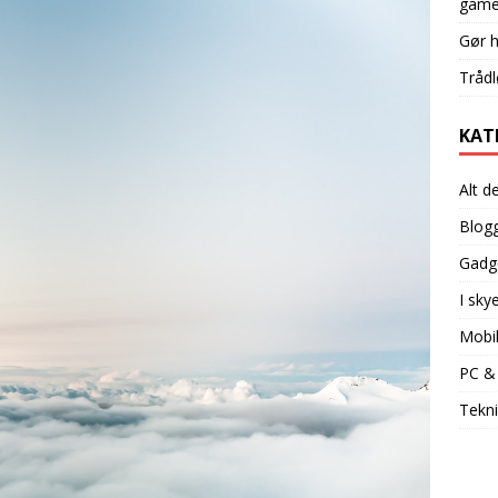
game
Gør 
Trådl
KAT
Alt d
Blog
Gadg
I sky
Mobi
PC &
Tekni