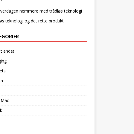
r
hverdagen nemmere med trådløs teknologi
øs teknologi og det rette produkt
EGORIER
et andet
ging
ets
en
l
 Mac
k