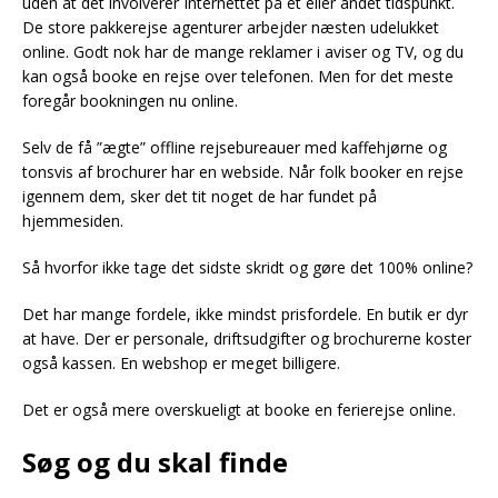
uden at det involverer Internettet på et eller andet tidspunkt.
De store pakkerejse agenturer arbejder næsten udelukket
online. Godt nok har de mange reklamer i aviser og TV, og du
kan også booke en rejse over telefonen. Men for det meste
foregår bookningen nu online.
Selv de få ”ægte” offline rejsebureauer med kaffehjørne og
tonsvis af brochurer har en webside. Når folk booker en rejse
igennem dem, sker det tit noget de har fundet på
hjemmesiden.
Så hvorfor ikke tage det sidste skridt og gøre det 100% online?
Det har mange fordele, ikke mindst prisfordele. En butik er dyr
at have. Der er personale, driftsudgifter og brochurerne koster
også kassen. En webshop er meget billigere.
Det er også mere overskueligt at booke en ferierejse online.
Søg og du skal finde