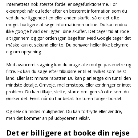
Internettets nok største fordel er søgefunktionerne. For
eksempel: når du leder efter en bestemt information som du
ved du har liggende i en eller anden skuffe, så er det ofte
meget hurtigere at søge informationen online. Du kan endnu
ikke google hvad der ligger i dine skuffer. Det tager tid at rode
alt igennem og gør orden igen bagefter. Med Google tager det
måske kun et sekund eller to. Du behøver heller ikke bekymre
dig om oprydning.
Med avanceret søgning kan du bruge alle mulige parametre og
filtre. Fx kan du søge efter tilbudsrejer til et hvilket som helst
land. Eller last minute rabatter. Du kan planlægge din tur til den
mindste detalje. Omveje, mellemstops, eller ændringer er intet
problem. Du kan tilføje, slette, starte om igen så ofte som du
ønsker det. Først når du har betalt for turen fanger bordet.
Og selv da findes muligheder. Du kan fortryde eller ændre,
men det kommer an på udbyderens vilkår.
Det er billigere at booke din rejse