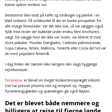
kunne opleve verdens sus.
Bedstemor blev budt på kaffe og småkager og plantet i en
blød sofastol. På sofabordet lå der en bunke prospekter fra
alle mulige feriesteder. Var det ikke nok, så var væggen også
fyldt med reoler der bukkede under endnu flere brochurers
vægt. De vægge hvor der ikke var reoler, var klistret til med
store plakater. Floridas Everglades, Caribiske palmestrande,
Copa Cabana, Rimini, Mallorca, Tenerife eller Costa del Sol var
de mest populære feriemål.
I dag findes der næsten ikke længere den slags hyggelige
rejsebureauer.
Ferierejser
er blevet en meget konkurrencepræget industri.
Det har presset priserne ned og tempoet op. Hyggen,
forventningsglæden og spændingen gik også fløjten.
Det er blevet både nemmere og
billigere at rejse til fjerne lande