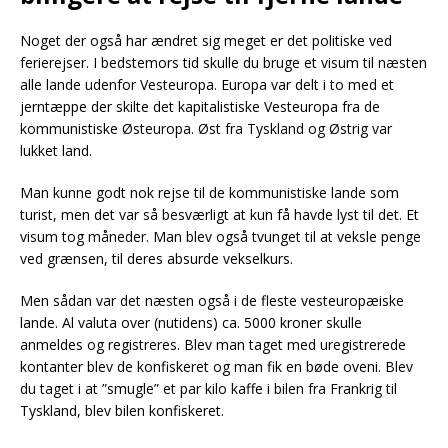
Noget der også har ændret sig meget er det politiske ved
ferierejser. I bedstemors tid skulle du bruge et visum til næsten
alle lande udenfor Vesteuropa. Europa var delt i to med et
jerntæppe der skilte det kapitalistiske Vesteuropa fra de
kommunistiske Østeuropa. Øst fra Tyskland og Østrig var
lukket land.
Man kunne godt nok rejse til de kommunistiske lande som
turist, men det var så besværligt at kun få havde lyst til det. Et
visum tog måneder. Man blev også tvunget til at veksle penge
ved grænsen, til deres absurde vekselkurs.
Men sådan var det næsten også i de fleste vesteuropæiske
lande. Al valuta over (nutidens) ca. 5000 kroner skulle
anmeldes og registreres. Blev man taget med uregistrerede
kontanter blev de konfiskeret og man fik en bøde oveni. Blev
du taget i at ”smugle” et par kilo kaffe i bilen fra Frankrig til
Tyskland, blev bilen konfiskeret.