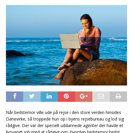
Når bedstemor ville ude på rejse i den store verden hinsides
Danevirke, så troppede hun op i byens rejsebureau og lod sig
rådgive. Der var der specielt uddannede agenter der havde et
livsvarigt job med at rådgive om, hvordan bedstemor bedst