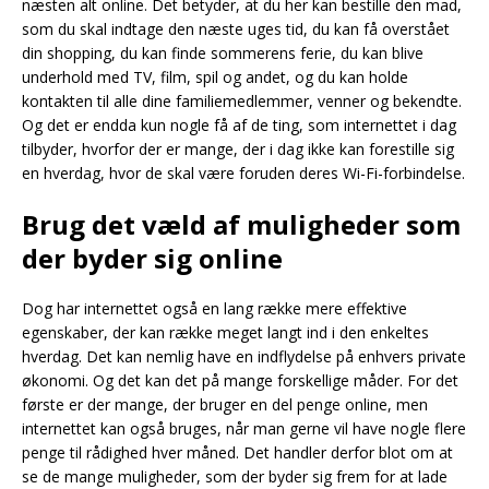
næsten alt online. Det betyder, at du her kan bestille den mad,
som du skal indtage den næste uges tid, du kan få overstået
din shopping, du kan finde sommerens ferie, du kan blive
underhold med TV, film, spil og andet, og du kan holde
kontakten til alle dine familiemedlemmer, venner og bekendte.
Og det er endda kun nogle få af de ting, som internettet i dag
tilbyder, hvorfor der er mange, der i dag ikke kan forestille sig
en hverdag, hvor de skal være foruden deres Wi-Fi-forbindelse.
Brug det væld af muligheder som
der byder sig online
Dog har internettet også en lang række mere effektive
egenskaber, der kan række meget langt ind i den enkeltes
hverdag. Det kan nemlig have en indflydelse på enhvers private
økonomi. Og det kan det på mange forskellige måder. For det
første er der mange, der bruger en del penge online, men
internettet kan også bruges, når man gerne vil have nogle flere
penge til rådighed hver måned. Det handler derfor blot om at
se de mange muligheder, som der byder sig frem for at lade