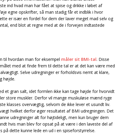
te ind hvad man har fået at spise og drikke i løbet af
øje egne opskrifter, så man stadig får et indblik i hvor
ette er især en fordel for dem der laver meget mad selv og
ntal, end blot at regne med at de i forvejen indtastede
.
rem til hvordan man for eksempel
måler sit BMI-tal
. Disse
målet med at finde frem til dette tal er at det kan være med
malvægtigt. Selve udregninger er forholdsvis nemt at klare,
g højde.
ed et gran salt, idet formlen ikke kan tage højde for hvorvidt
 eller store muskler. Derfor vil mange muskuløse mænd ryge
te klasses overvægtig, selvom de ikke lever et usundt liv.
 vægt hvilket derfor øger resultatet af BMI udregningen. Det
danne udregninger alt for højtideligt, men kun bruger dem
ndt hvis man blev for opsat på at være i den laveste del af
 på dette kunne lede en ud i en spiseforstyrrelse.