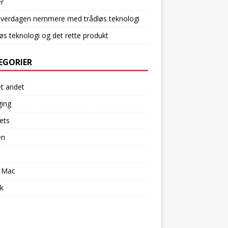
r
hverdagen nemmere med trådløs teknologi
øs teknologi og det rette produkt
EGORIER
et andet
ging
ets
en
l
 Mac
k