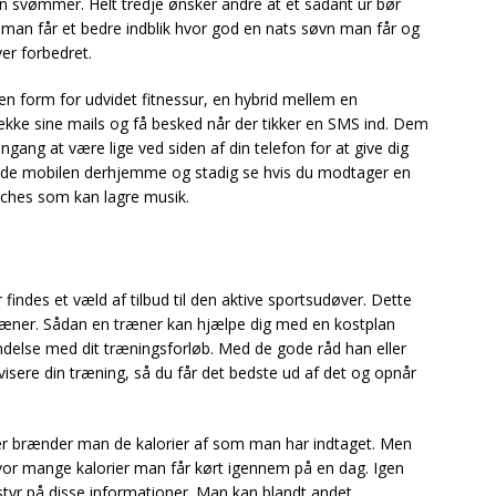
svømmer. Helt tredje ønsker andre at et sådant ur bør
 man får et bedre indblik hvor god en nats søvn man får og
er forbedret.
en form for udvidet fitnessur, en hybrid mellem en
ekke sine mails og få besked når der tikker en SMS ind. Dem
gang at være lige ved siden af din telefon for at give dig
lade mobilen derhjemme og stadig se hvis du modtager en
tches som kan lagre musik.
findes et væld af tilbud til den aktive sportsudøver. Dette
ræner. Sådan en træner kan hjælpe dig med en kostplan
ndelse med dit træningsforløb. Med de gode råd han eller
ivisere din træning, så du får det bedste ud af det og opnår
 her brænder man de kalorier af som man har indtaget. Men
 hvor mange kalorier man får kørt igennem på en dag. Igen
 styr på disse informationer. Man kan blandt andet