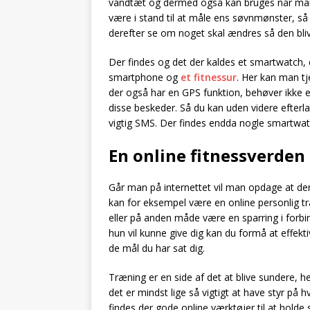
vandtæt og dermed også kan bruges når man 
være i stand til at måle ens søvnmønster, så
derefter se om noget skal ændres så den bliv
Der findes og det der kaldes et smartwatch, 
smartphone og
et fitnessur
. Her kan man tj
der også har en GPS funktion, behøver ikke en
disse beskeder. Så du kan uden videre efter
vigtig SMS. Der findes endda nogle smartwa
En online fitnessverden
Går man på internettet vil man opdage at der 
kan for eksempel være en online personlig t
eller på anden måde være en sparring i forbi
hun vil kunne give dig kan du formå at effekt
de mål du har sat dig.
Træning er en side af det at blive sundere,
det er mindst lige så vigtigt at have styr på
findes der gode online værktøjer til at holde