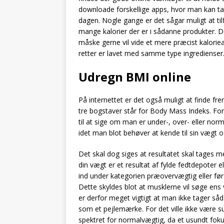
downloade forskellige apps, hvor man kan tas
dagen. Nogle gange er det sågar muligt at tilf
mange kalorier der er i sådanne produkter. D
måske gerne vil vide et mere præcist kaloriea
retter er lavet med samme type ingredienser
Udregn BMI online
På internettet er det også muligt at finde f
tre bogstaver står for Body Mass Indeks. For
til at sige om man er under-, over- eller nor
idet man blot behøver at kende til sin vægt o
Det skal dog siges at resultatet skal tages m
din vægt er et resultat af fylde fedtdepoter
ind under kategorien præovervægtig eller førs
Dette skyldes blot at musklerne vil søge ens
er derfor meget vigtigt at man ikke tager så
som et pejlemærke. For det ville ikke være su
spektret for normalvægtig, da et usundt fokus