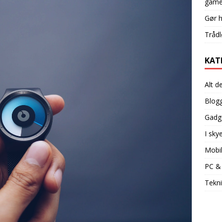
game
Gør 
Trådl
KAT
Alt d
Blog
Gadg
I sky
Mobi
PC &
Tekni