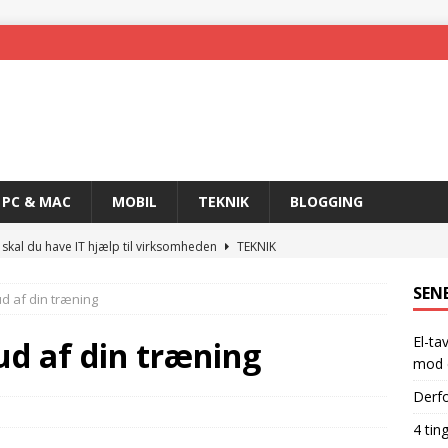
PC & MAC
MOBIL
TEKNIK
BLOGGING
 skal du have IT hjælp til virksomheden
TEKNIK
skal have for at blive en rigtig gamer
GADGETS
SEN
d af din træning
 nemmere med trådløs teknologi
MOBIL
El-ta
ogi og det rette produkt
TEKNIK
ud af din træning
mod e
hpfi-relæer: din ultimative sikkerhed mod elektriske ulykker
Derfo
4 tin