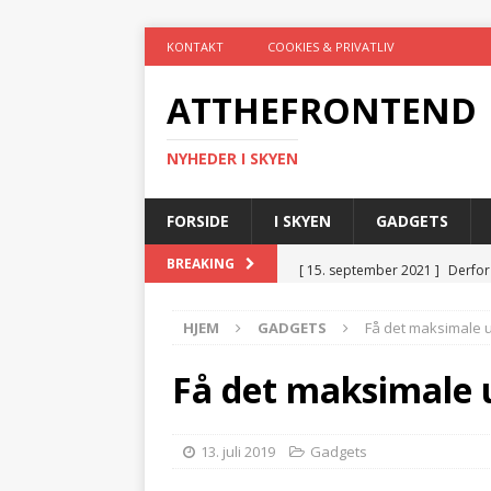
KONTAKT
COOKIES & PRIVATLIV
ATTHEFRONTEND
NYHEDER I SKYEN
FORSIDE
I SKYEN
GADGETS
[ 15. september 2021 ]
Derfor
BREAKING
[ 26. juli 2021 ]
4 ting, som du 
HJEM
GADGETS
Få det maksimale u
[ 19. juli 2021 ]
Gør hverdagen
[ 19. juli 2021 ]
Trådløs teknol
Få det maksimale 
[ 3. marts 2025 ]
El-tavler og 
TEKNIK
13. juli 2019
Gadgets