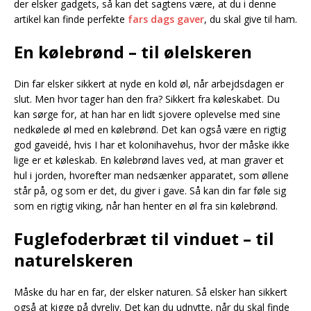
der elsker gadgets, så kan det sagtens være, at du i denne
artikel kan finde perfekte
fars dags gaver
, du skal give til ham.
En kølebrønd – til ølelskeren
Din far elsker sikkert at nyde en kold øl, når arbejdsdagen er
slut. Men hvor tager han den fra? Sikkert fra køleskabet. Du
kan sørge for, at han har en lidt sjovere oplevelse med sine
nedkølede øl med en kølebrønd. Det kan også være en rigtig
god gaveidé, hvis I har et kolonihavehus, hvor der måske ikke
lige er et køleskab. En kølebrønd laves ved, at man graver et
hul i jorden, hvorefter man nedsænker apparatet, som øllene
står på, og som er det, du giver i gave. Så kan din far føle sig
som en rigtig viking, når han henter en øl fra sin kølebrønd.
Fuglefoderbræt til vinduet – til
naturelskeren
Måske du har en far, der elsker naturen. Så elsker han sikkert
også at kigge på dyreliv. Det kan du udnytte, når du skal finde