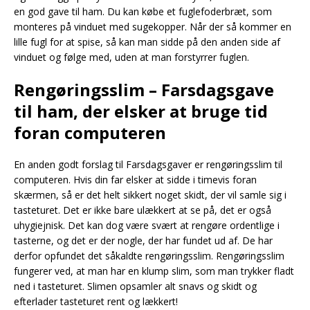
en god gave til ham. Du kan købe et fuglefoderbræt, som
monteres på vinduet med sugekopper. Når der så kommer en
lille fugl for at spise, så kan man sidde på den anden side af
vinduet og følge med, uden at man forstyrrer fuglen.
Rengøringsslim – Farsdagsgave
til ham, der elsker at bruge tid
foran computeren
En anden godt forslag til Farsdagsgaver er rengøringsslim til
computeren. Hvis din far elsker at sidde i timevis foran
skærmen, så er det helt sikkert noget skidt, der vil samle sig i
tasteturet. Det er ikke bare ulækkert at se på, det er også
uhygiejnisk. Det kan dog være svært at rengøre ordentlige i
tasterne, og det er der nogle, der har fundet ud af. De har
derfor opfundet det såkaldte rengøringsslim. Rengøringsslim
fungerer ved, at man har en klump slim, som man trykker fladt
ned i tasteturet. Slimen opsamler alt snavs og skidt og
efterlader tasteturet rent og lækkert!