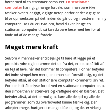
hører med til en stationær computer.
En stationær
computer
har rigtig mange fordele, som man bare ikke
tænker over til dagligt, og lige netop derfor er det vigtigt at
blive opmærksom på det, inden du går ud og investerer i en ny
computer. Hvis du er i tvivl om, hvad du kan bruge en
stationær computer til, så kan du bare læse med her for at
finde ud af de mange fordele.
Meget mere kraft
Selvom vi mennesker er tilbøjelige til bare at kigge på et
produkts ydre og bedømme det ud fra det, er det altså lidt af
en fejl at lave, når det kommer til computere. For her betyder
det indre simpelthen mere, end man kan forestille sig, og det
betyder altså, at den stationære computer kommer til sin ret.
For den helt åbenlyse fordel ved en stationær computer er, at
den simpelthen er stærkere og kraftigere end en bærbar. Det
betyder altså, at det er muligt at køre alle de spil og alle de
programmer, som du overhovedet kunne tænke dig. Den
arbejder meget hurtigere i mange tilfælde, og det er virkelig