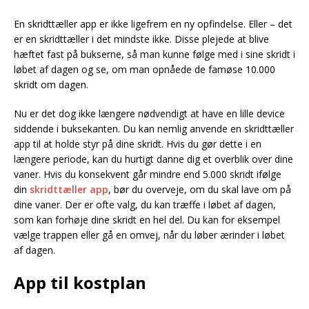
En skridttæller app er ikke ligefrem en ny opfindelse. Eller – det
er en skridttæller i det mindste ikke. Disse plejede at blive
hæftet fast på bukserne, så man kunne følge med i sine skridt i
løbet af dagen og se, om man opnåede de famøse 10.000
skridt om dagen.
Nu er det dog ikke længere nødvendigt at have en lille device
siddende i buksekanten. Du kan nemlig anvende en skridttæller
app til at holde styr på dine skridt. Hvis du gør dette i en
længere periode, kan du hurtigt danne dig et overblik over dine
vaner. Hvis du konsekvent går mindre end 5.000 skridt ifølge
din
skridttæller app
, bør du overveje, om du skal lave om på
dine vaner. Der er ofte valg, du kan træffe i løbet af dagen,
som kan forhøje dine skridt en hel del. Du kan for eksempel
vælge trappen eller gå en omvej, når du løber ærinder i løbet
af dagen.
App til kostplan